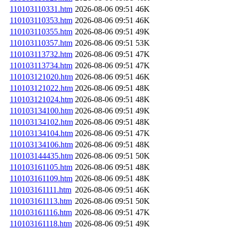
110103110331.htm
2026-08-06 09:51
46K
110103110353.htm
2026-08-06 09:51
46K
110103110355.htm
2026-08-06 09:51
49K
110103110357.htm
2026-08-06 09:51
53K
110103113732.htm
2026-08-06 09:51
47K
110103113734.htm
2026-08-06 09:51
47K
110103121020.htm
2026-08-06 09:51
46K
110103121022.htm
2026-08-06 09:51
48K
110103121024.htm
2026-08-06 09:51
48K
110103134100.htm
2026-08-06 09:51
49K
110103134102.htm
2026-08-06 09:51
48K
110103134104.htm
2026-08-06 09:51
47K
110103134106.htm
2026-08-06 09:51
48K
110103144435.htm
2026-08-06 09:51
50K
110103161105.htm
2026-08-06 09:51
48K
110103161109.htm
2026-08-06 09:51
48K
110103161111.htm
2026-08-06 09:51
46K
110103161113.htm
2026-08-06 09:51
50K
110103161116.htm
2026-08-06 09:51
47K
110103161118.htm
2026-08-06 09:51
49K