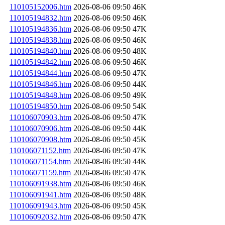
110105152006.htm
2026-08-06 09:50
46K
110105194832.htm
2026-08-06 09:50
46K
110105194836.htm
2026-08-06 09:50
47K
110105194838.htm
2026-08-06 09:50
46K
110105194840.htm
2026-08-06 09:50
48K
110105194842.htm
2026-08-06 09:50
46K
110105194844.htm
2026-08-06 09:50
47K
110105194846.htm
2026-08-06 09:50
44K
110105194848.htm
2026-08-06 09:50
49K
110105194850.htm
2026-08-06 09:50
54K
110106070903.htm
2026-08-06 09:50
47K
110106070906.htm
2026-08-06 09:50
44K
110106070908.htm
2026-08-06 09:50
45K
110106071152.htm
2026-08-06 09:50
47K
110106071154.htm
2026-08-06 09:50
44K
110106071159.htm
2026-08-06 09:50
47K
110106091938.htm
2026-08-06 09:50
46K
110106091941.htm
2026-08-06 09:50
48K
110106091943.htm
2026-08-06 09:50
45K
110106092032.htm
2026-08-06 09:50
47K