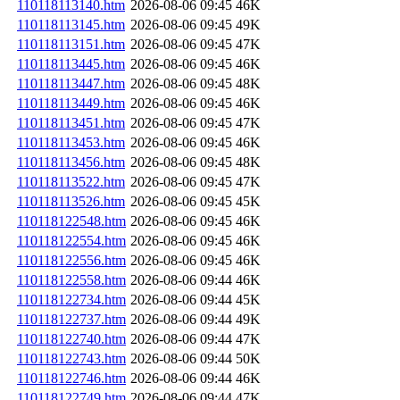
110118113140.htm
2026-08-06 09:45
46K
110118113145.htm
2026-08-06 09:45
49K
110118113151.htm
2026-08-06 09:45
47K
110118113445.htm
2026-08-06 09:45
46K
110118113447.htm
2026-08-06 09:45
48K
110118113449.htm
2026-08-06 09:45
46K
110118113451.htm
2026-08-06 09:45
47K
110118113453.htm
2026-08-06 09:45
46K
110118113456.htm
2026-08-06 09:45
48K
110118113522.htm
2026-08-06 09:45
47K
110118113526.htm
2026-08-06 09:45
45K
110118122548.htm
2026-08-06 09:45
46K
110118122554.htm
2026-08-06 09:45
46K
110118122556.htm
2026-08-06 09:45
46K
110118122558.htm
2026-08-06 09:44
46K
110118122734.htm
2026-08-06 09:44
45K
110118122737.htm
2026-08-06 09:44
49K
110118122740.htm
2026-08-06 09:44
47K
110118122743.htm
2026-08-06 09:44
50K
110118122746.htm
2026-08-06 09:44
46K
110118122749.htm
2026-08-06 09:44
47K