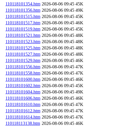
110118101354.htm
2026-08-06 09:45
45K
110118101356.htm
2026-08-06 09:45
49K
110118101515.htm
2026-08-06 09:45
45K
110118101517.htm
2026-08-06 09:45
46K
110118101519.htm
2026-08-06 09:45
45K
110118101521.htm
2026-08-06 09:45
48K
110118101523.htm
2026-08-06 09:45
48K
110118101525.htm
2026-08-06 09:45
48K
110118101527.htm
2026-08-06 09:45
48K
110118101529.htm
2026-08-06 09:45
46K
110118101556.htm
2026-08-06 09:45
47K
110118101558.htm
2026-08-06 09:45
47K
110118101600.htm
2026-08-06 09:45
46K
110118101602.htm
2026-08-06 09:45
45K
110118101604.htm
2026-08-06 09:45
49K
110118101606.htm
2026-08-06 09:45
46K
110118101610.htm
2026-08-06 09:45
47K
110118101612.htm
2026-08-06 09:45
47K
110118101614.htm
2026-08-06 09:45
47K
110118113138.htm
2026-08-06 09:45
46K