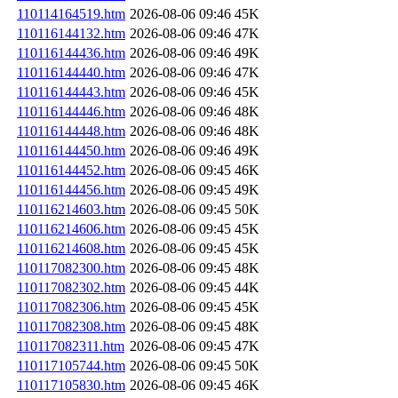
110114164519.htm
2026-08-06 09:46
45K
110116144132.htm
2026-08-06 09:46
47K
110116144436.htm
2026-08-06 09:46
49K
110116144440.htm
2026-08-06 09:46
47K
110116144443.htm
2026-08-06 09:46
45K
110116144446.htm
2026-08-06 09:46
48K
110116144448.htm
2026-08-06 09:46
48K
110116144450.htm
2026-08-06 09:46
49K
110116144452.htm
2026-08-06 09:45
46K
110116144456.htm
2026-08-06 09:45
49K
110116214603.htm
2026-08-06 09:45
50K
110116214606.htm
2026-08-06 09:45
45K
110116214608.htm
2026-08-06 09:45
45K
110117082300.htm
2026-08-06 09:45
48K
110117082302.htm
2026-08-06 09:45
44K
110117082306.htm
2026-08-06 09:45
45K
110117082308.htm
2026-08-06 09:45
48K
110117082311.htm
2026-08-06 09:45
47K
110117105744.htm
2026-08-06 09:45
50K
110117105830.htm
2026-08-06 09:45
46K