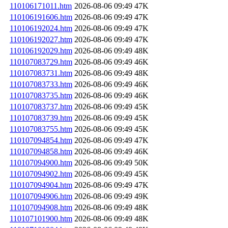
110106171011.htm
2026-08-06 09:49
47K
110106191606.htm
2026-08-06 09:49
47K
110106192024.htm
2026-08-06 09:49
47K
110106192027.htm
2026-08-06 09:49
47K
110106192029.htm
2026-08-06 09:49
48K
110107083729.htm
2026-08-06 09:49
46K
110107083731.htm
2026-08-06 09:49
48K
110107083733.htm
2026-08-06 09:49
46K
110107083735.htm
2026-08-06 09:49
46K
110107083737.htm
2026-08-06 09:49
45K
110107083739.htm
2026-08-06 09:49
45K
110107083755.htm
2026-08-06 09:49
45K
110107094854.htm
2026-08-06 09:49
47K
110107094858.htm
2026-08-06 09:49
46K
110107094900.htm
2026-08-06 09:49
50K
110107094902.htm
2026-08-06 09:49
45K
110107094904.htm
2026-08-06 09:49
47K
110107094906.htm
2026-08-06 09:49
49K
110107094908.htm
2026-08-06 09:49
48K
110107101900.htm
2026-08-06 09:49
48K