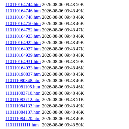
110110164744.htm
2026-08-06 09:48
50K
110110164746.htm
2026-08-06 09:48
49K
110110164748.htm
2026-08-06 09:48
46K
110110164750.htm
2026-08-06 09:48
46K
110110164752.htm
2026-08-06 09:48
47K
110110164923.htm
2026-08-06 09:48
46K
110110164925.htm
2026-08-06 09:48
49K
110110164927.htm
2026-08-06 09:48
47K
110110164929.htm
2026-08-06 09:48
48K
110110164931.htm
2026-08-06 09:48
50K
110110164933.htm
2026-08-06 09:48
46K
110110190837.htm
2026-08-06 09:48
45K
110111080848.htm
2026-08-06 09:48
46K
110111081105.htm
2026-08-06 09:48
46K
110111083710.htm
2026-08-06 09:48
46K
110111083712.htm
2026-08-06 09:48
51K
110111084133.htm
2026-08-06 09:48
49K
110111084137.htm
2026-08-06 09:48
46K
110111084220.htm
2026-08-06 09:48
46K
110111111111.htm
2026-08-06 09:48
50K