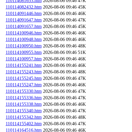
110114081653.htm
2026-08-06 09:46
47K
110114082432.htm
2026-08-06 09:46
45K
110114091446.htm
2026-08-06 09:46
46K
110114091647.htm
2026-08-06 09:46
47K
110114091657.htm
2026-08-06 09:46
45K
110114100946.htm
2026-08-06 09:46
46K
110114100948.htm
2026-08-06 09:46
46K
110114100950.htm
2026-08-06 09:46
48K
110114100955.htm
2026-08-06 09:46
51K
110114100957.htm
2026-08-06 09:46
46K
110114155241.htm
2026-08-06 09:46
46K
110114155243.htm
2026-08-06 09:46
48K
110114155245.htm
2026-08-06 09:46
47K
110114155247.htm
2026-08-06 09:46
46K
110114155330.htm
2026-08-06 09:46
47K
110114155336.htm
2026-08-06 09:46
47K
110114155338.htm
2026-08-06 09:46
46K
110114155340.htm
2026-08-06 09:46
47K
110114155342.htm
2026-08-06 09:46
48K
110114155402.htm
2026-08-06 09:46
47K
110114164516.htm
2026-08-06 09:46
46K