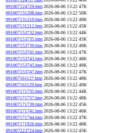
091007124729.htm
2026-08-06 13:22
47K
091007131208.htm
2026-08-06 13:22
50K
091007131210.htm
2026-08-06 13:22
49K
091007131212.htm
2026-08-06 13:22
45K
091007153732.htm
2026-08-06 13:22
44K
091007153735.htm
2026-08-06 13:22
45K
091007153739.htm
2026-08-06 13:22
49K
091007153741.htm
2026-08-06 13:22
47K
091007153743.htm
2026-08-06 13:22
48K
091007153745.htm
2026-08-06 13:22
49K
091007153747.htm
2026-08-06 13:22
47K
091007161127.htm
2026-08-06 13:22
48K
091007161129.htm
2026-08-06 13:22
49K
091007171735.htm
2026-08-06 13:22
44K
091007171737.htm
2026-08-06 13:22
48K
091007171739.htm
2026-08-06 13:22
45K
091007171741.htm
2026-08-06 13:22
46K
091007171744.htm
2026-08-06 13:22
47K
091007171926.htm
2026-08-06 13:22
48K
091007223724.htm
2026-08-06 13:22
45K