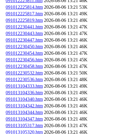
091012225811.htm
2026-08-06 13:21
46K
091012225814.htm
2026-08-06 13:21
53K
091012225817.htm
2026-08-06 13:21
49K
091012225819.htm
2026-08-06 13:21
49K
091012230441.htm
2026-08-06 13:21
47K
091012230443.htm
2026-08-06 13:21
47K
091012230447.htm
2026-08-06 13:21
46K
091012230450.htm
2026-08-06 13:21
46K
091012230454.htm
2026-08-06 13:21
47K
091012230456.htm
2026-08-06 13:21
45K
091012230458.htm
2026-08-06 13:21
47K
091012230532.htm
2026-08-06 13:21
50K
091012230536.htm
2026-08-06 13:21
48K
091013104333.htm
2026-08-06 13:21
49K
091013104336.htm
2026-08-06 13:21
49K
091013104340.htm
2026-08-06 13:21
46K
091013104342.htm
2026-08-06 13:21
46K
091013104344.htm
2026-08-06 13:21
46K
091013104347.htm
2026-08-06 13:21
48K
091013105317.htm
2026-08-06 13:21
47K
091013105320.htm
2026-08-06 13:21
46K